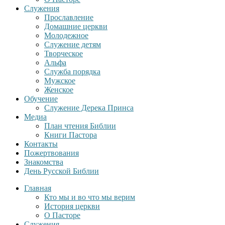
Служения
Прославление
Домашние церкви
Молодежное
Служение детям
Творческое
Альфа
Служба порядка
Мужское
Женское
Обучение
Служение Дерека Принса
Медиа
План чтения Библии
Книги Пастора
Контакты
Пожертвования
Знакомства
День Русской Библии
Главная
Кто мы и во что мы верим
История церкви
О Пасторе
Служения