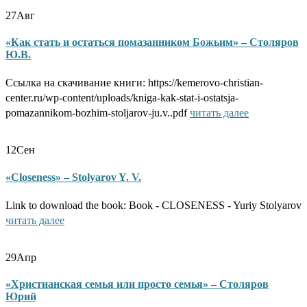
27
Авг
«Как стать и остаться помазанником Божьим» – Столяров
Ю.В.
Ссылка на скачивание книги: https://kemerovo-christian-
center.ru/wp-content/uploads/kniga-kak-stat-i-ostatsja-
pomazannikom-bozhim-stoljarov-ju.v..pdf
читать далее
12
Сен
«Closeness» – Stolyarov Y. V.
Link to download the book: Book - CLOSENESS - Yuriy Stolyarov
читать далее
29
Апр
«Христианская семья или просто семья» – Столяров
Юрий