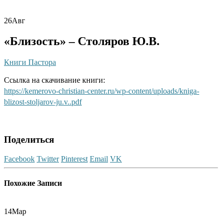
26
Авг
«Близость» – Столяров Ю.В.
Книги Пастора
Ссылка на скачивание книги:
https://kemerovo-christian-center.ru/wp-content/uploads/kniga-
blizost-stoljarov-ju.v..pdf
Поделиться
Facebook
Twitter
Pinterest
Email
VK
Похожие
Записи
14
Мар