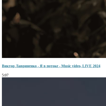
Виктор Лавриненко - Я в потоке - Music video, LIVE 2024
5:07