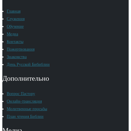
Главная
Служения
Обучение
Медиа
Контакты
Пожертвования
Знакомства
День Русской Бибиблии
Дополнительно
Вопрос Пастору
Онлайн-трансляция
Молитвенные просьбы
План чтения Библии
Медиа