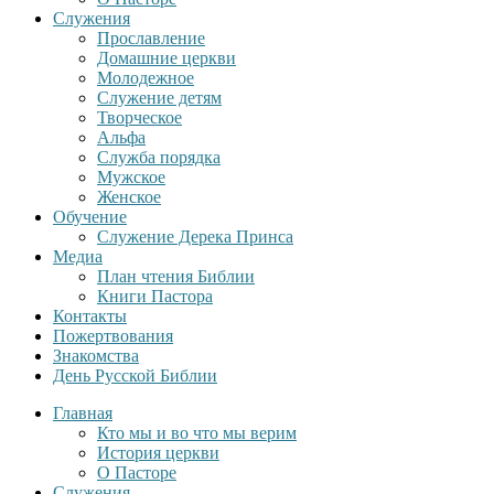
Служения
Прославление
Домашние церкви
Молодежное
Служение детям
Творческое
Альфа
Служба порядка
Мужское
Женское
Обучение
Служение Дерека Принса
Медиа
План чтения Библии
Книги Пастора
Контакты
Пожертвования
Знакомства
День Русской Библии
Главная
Кто мы и во что мы верим
История церкви
О Пасторе
Служения